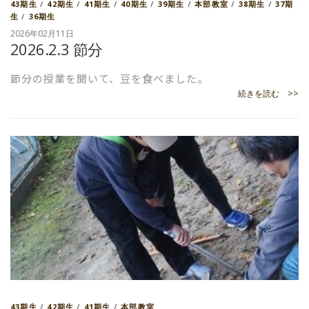
43期生
/
42期生
/
41期生
/
40期生
/
39期生
/
本部教室
/
38期生
/
37期
生
/
36期生
2026年02月11日
2026.2.3 節分
節分の授業を聞いて、豆を食べました。
続きを読む >>
43期生
/
42期生
/
41期生
/
本部教室