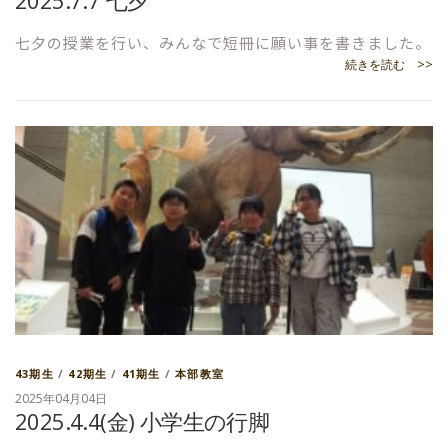
七夕の授業を行い、みんなで短冊に願い事を書きました。
続きを読む >>
43期生
/
42期生
/
41期生
/
本部教室
2025年04月04日
2025.4.4(金) 小学生の行脚