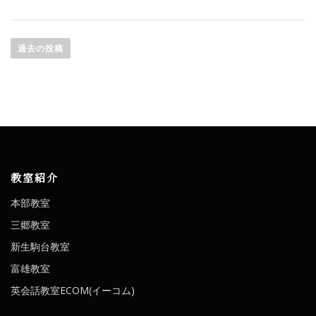
投
過去の投稿
稿
ナ
ビ
ゲ
ー
教室紹介
シ
本部教室
ョ
三郷教室
ン
新生駒台教室
富雄教室
英会話教室ECOM(イーコム)