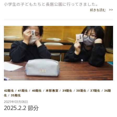
小学生の子どもたちと長居公園に行ってきました。
続きを読む >>
42期生
/
41期生
/
40期生
/
本部教室
/
39期生
/
38期生
/
37期生
/
36期
生
/
35期生
2025年03月08日
2025.2.2 節分