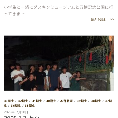
小学生と一緒にダスキンミュージアムと万博記念公園に行
ってきま …
続きを読む >>
43期生
/
42期生
/
41期生
/
40期生
/
本部教室
/
39期生
/
38期生
/
37期
生
/
36期生
/
35期生
2025年07月10日
2025.7.7 七夕