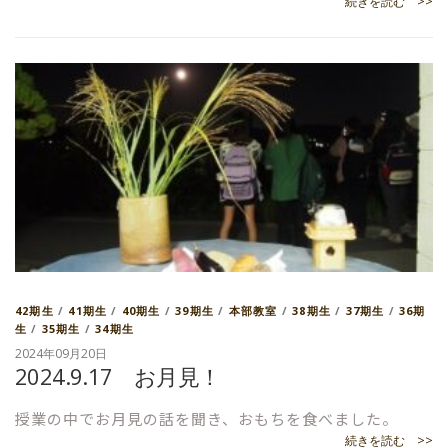
続きを読む >>
42期生
/
41期生
/
40期生
/
39期生
/
本部教室
/
38期生
/
37期生
/
36期
生
/
35期生
/
34期生
2024年09月20日
2024.9.17 お月見！
授業の中でお月見の話を聞き、おもちを食べました。
続きを読む >>