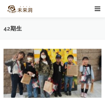
コ
ン
メニュー
テ
ン
ツ
へ
教室紹介
未来洞について
コース紹介
ブログ
42期生
ス
キ
ッ
プ
入洞・お問い合わせ