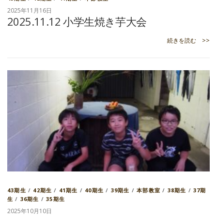
2025年11月16日
2025.11.12 小学生焼き芋大会
続きを読む >>
43期生
/
42期生
/
41期生
/
40期生
/
39期生
/
本部教室
/
38期生
/
37期
生
/
36期生
/
35期生
2025年10月10日