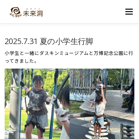
コ
ン
メニュー
テ
ン
ツ
へ
教室紹介
未来洞について
コース紹介
ブログ
2025.7.31 夏の小学生行脚
ス
キ
ッ
小学生と一緒にダスキンミュージアムと万博記念公園に行
プ
入洞・お問い合わせ
ってきました。