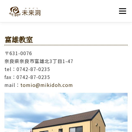
コ
ン
メニュー
テ
ン
ツ
へ
教室紹介
未来洞について
コース紹介
ブログ
富雄教室
ス
キ
ッ
〒631-0076
プ
入洞・お問い合わせ
奈良県奈良市富雄北3丁目1-47
tel：0742-87-0235
fax：0742-87-0235
mail：
tomio@mikidoh.com