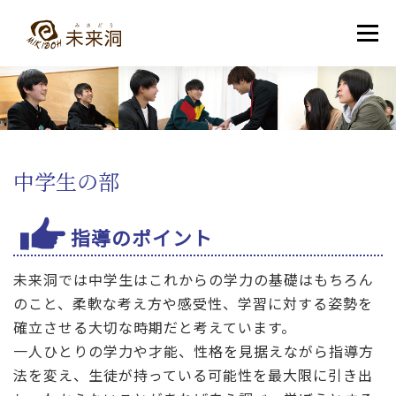
コ
ン
メニュー
テ
ン
ツ
へ
教室紹介
未来洞について
コース紹介
ブログ
ス
キ
ッ
プ
入洞・お問い合わせ
中学生の部
中学生の部
指導のポイント
未来洞では中学生はこれからの学力の基礎はもちろん
のこと、柔軟な考え方や感受性、学習に対する姿勢を
確立させる大切な時期だと考えています。
一人ひとりの学力や才能、性格を見据えながら指導方
法を変え、生徒が持っている可能性を最大限に引き出