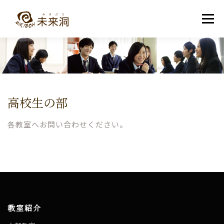
コ
ン
メニュー
テ
ン
ツ
へ
教室紹介
未来洞について
コース紹介
ブログ
ス
キ
ッ
プ
入洞・お問い合わせ
高校生の部
各教室へお問い合わせください。
高校生の部
教室紹介