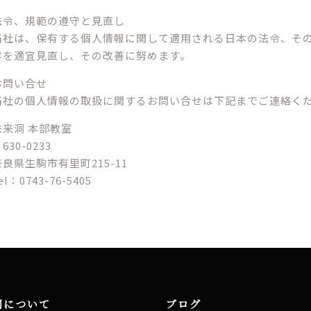
法令、規範の遵守と見直し
当社は、保有する個人情報に関して適用される日本の法令、そ
容を適宜見直し、その改善に努めます。
お問い合せ
当社の個人情報の取扱に関するお問い合せは下記までご連絡く
未来洞 本部教室
630-0233
奈良県生駒市有里町215-11
el：0743-76-5405
洞について
ブログ