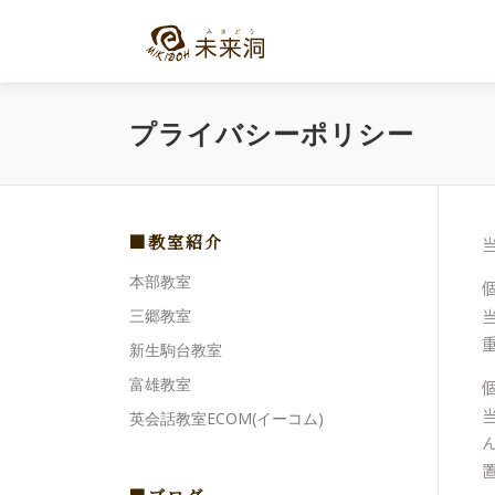
コ
ン
テ
ン
ツ
プライバシーポリシー
へ
ス
キ
ッ
プ
■教室紹介
本部教室
三郷教室
新生駒台教室
富雄教室
英会話教室ECOM(イーコム)