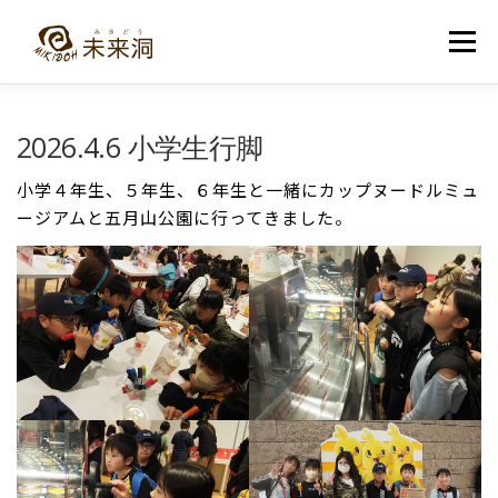
コ
ン
メニュー
テ
ン
ツ
へ
教室紹介
未来洞について
コース紹介
ブログ
2026.4.6 小学生行脚
ス
キ
ッ
小学４年生、５年生、６年生と一緒にカップヌードルミュ
プ
入洞・お問い合わせ
ージアムと五月山公園に行ってきました。