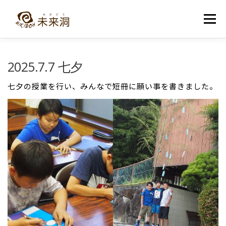
コ
ン
メニュー
テ
ン
ツ
へ
教室紹介
未来洞について
コース紹介
ブログ
2025.7.7 七夕
ス
キ
ッ
七夕の授業を行い、みんなで短冊に願い事を書きました。
プ
入洞・お問い合わせ