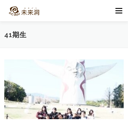
コ
ン
メニュー
テ
ン
ツ
へ
教室紹介
未来洞について
コース紹介
ブログ
41期生
ス
キ
ッ
プ
入洞・お問い合わせ