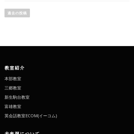
投
過去の投稿
稿
ナ
ビ
ゲ
ー
教室紹介
シ
本部教室
ョ
三郷教室
ン
新生駒台教室
富雄教室
英会話教室ECOM(イーコム)
未来洞について