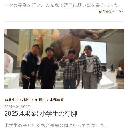
七夕の授業を行い、みんなで短冊に願い事を書きました。
続きを読む >>
43期生
/
42期生
/
41期生
/
本部教室
2025年04月04日
2025.4.4(金) 小学生の行脚
小学生の子どもたちと長居公園に行ってきました。