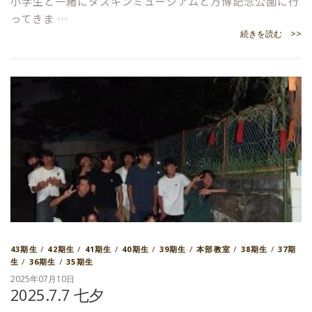
小学生と一緒にダスキンミュージアムと万博記念公園に行
ってきま …
続きを読む >>
43期生
/
42期生
/
41期生
/
40期生
/
39期生
/
本部教室
/
38期生
/
37期
生
/
36期生
/
35期生
2025年07月10日
2025.7.7 七夕