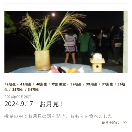
42期生
/
41期生
/
40期生
/
本部教室
/
39期生
/
38期生
/
37期生
/
36期
生
/
35期生
/
34期生
2024年09月20日
2024.9.17 お月見！
授業の中でお月見の話を聞き、おもちを食べました。
続きを読む >>