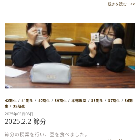
続きを読む >>
42期生
/
41期生
/
40期生
/
39期生
/
本部教室
/
38期生
/
37期生
/
36期
生
/
35期生
2025年03月08日
2025.2.2 節分
節分の授業を行い、豆を食べました。