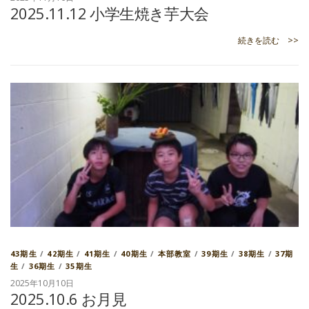
2025.11.12 小学生焼き芋大会
続きを読む >>
43期生
/
42期生
/
41期生
/
40期生
/
本部教室
/
39期生
/
38期生
/
37期
生
/
36期生
/
35期生
2025年10月10日
2025.10.6 お月見