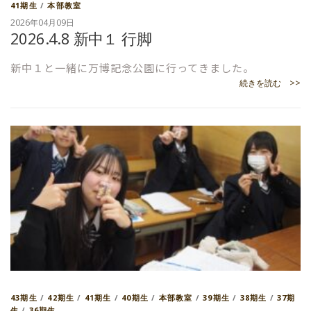
41期生
/
本部教室
2026年04月09日
2026.4.8 新中１ 行脚
新中１と一緒に万博記念公園に行ってきました。
続きを読む >>
43期生
/
42期生
/
41期生
/
40期生
/
本部教室
/
39期生
/
38期生
/
37期
生
/
36期生