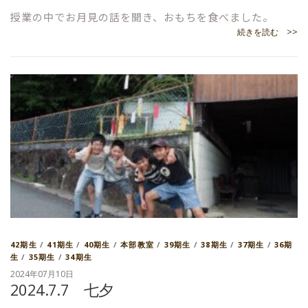
授業の中でお月見の話を聞き、おもちを食べました。
続きを読む >>
42期生
/
41期生
/
40期生
/
本部教室
/
39期生
/
38期生
/
37期生
/
36期
生
/
35期生
/
34期生
2024年07月10日
2024.7.7 七夕