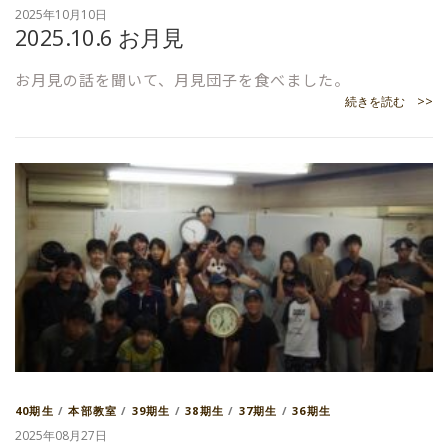
2025年10月10日
2025.10.6 お月見
お月見の話を聞いて、月見団子を食べました。
続きを読む >>
40期生
/
本部教室
/
39期生
/
38期生
/
37期生
/
36期生
2025年08月27日