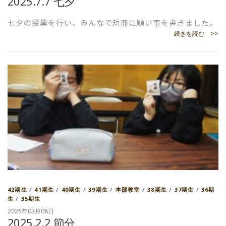
2025.7.7 七夕
七夕の授業を行い、みんなで短冊に願い事を書きました。
続きを読む >>
42期生
/
41期生
/
40期生
/
39期生
/
本部教室
/
38期生
/
37期生
/
36期
生
/
35期生
2025年03月08日
2025.2.2 節分