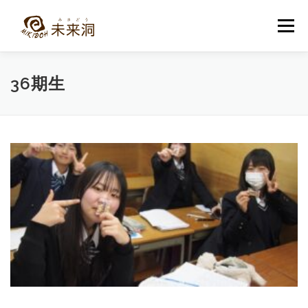
コ
ン
メニュー
テ
ン
ツ
へ
教室紹介
未来洞について
コース紹介
ブログ
36期生
ス
キ
ッ
プ
入洞・お問い合わせ