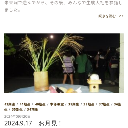
未来洞で遊んでから、その後、みんなで生駒大社を参詣し
ました。
続きを読む >>
42期生
/
41期生
/
40期生
/
本部教室
/
39期生
/
38期生
/
37期生
/
36期
生
/
35期生
/
34期生
2024年09月20日
2024.9.17 お月見！