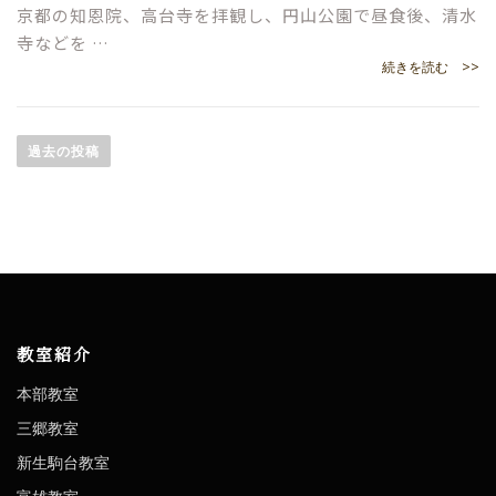
京都の知恩院、高台寺を拝観し、円山公園で昼食後、清水
寺などを …
続きを読む >>
投
過去の投稿
稿
ナ
ビ
ゲ
ー
教室紹介
シ
本部教室
ョ
三郷教室
ン
新生駒台教室