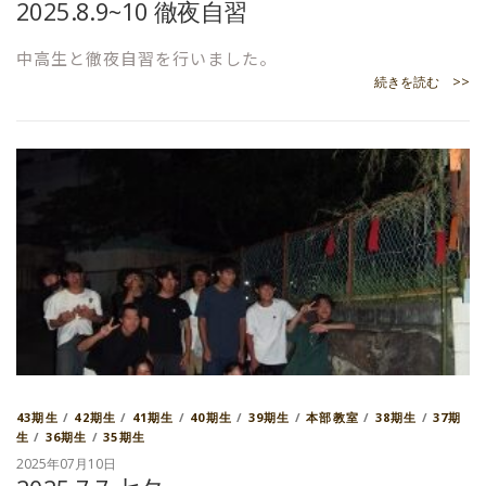
2025.8.9~10 徹夜自習
中高生と徹夜自習を行いました。
続きを読む >>
43期生
/
42期生
/
41期生
/
40期生
/
39期生
/
本部教室
/
38期生
/
37期
生
/
36期生
/
35期生
2025年07月10日