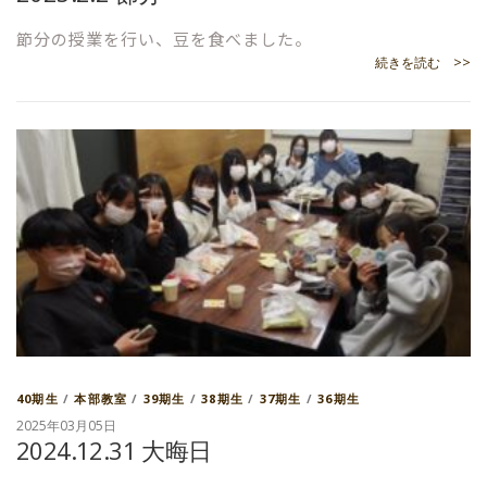
節分の授業を行い、豆を食べました。
続きを読む >>
40期生
/
本部教室
/
39期生
/
38期生
/
37期生
/
36期生
2025年03月05日
2024.12.31 大晦日