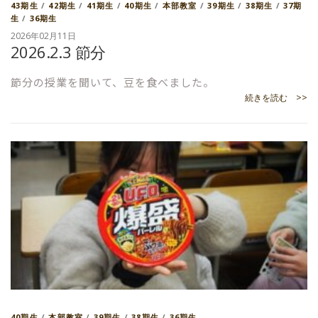
43期生
/
42期生
/
41期生
/
40期生
/
本部教室
/
39期生
/
38期生
/
37期
生
/
36期生
2026年02月11日
2026.2.3 節分
節分の授業を聞いて、豆を食べました。
続きを読む >>
40期生
/
本部教室
/
39期生
/
38期生
/
36期生