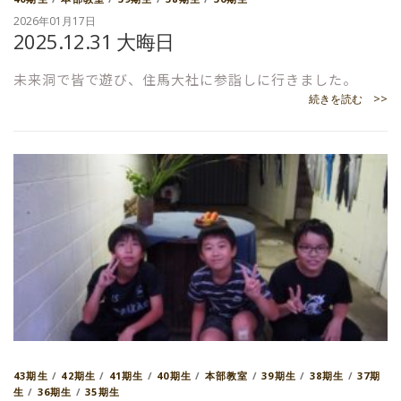
2026年01月17日
2025.12.31 大晦日
未来洞で皆で遊び、住馬大社に参詣しに行きました。
続きを読む >>
43期生
/
42期生
/
41期生
/
40期生
/
本部教室
/
39期生
/
38期生
/
37期
生
/
36期生
/
35期生