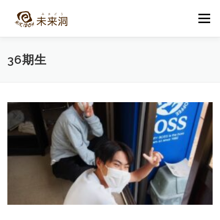
コ
ン
メニュー
テ
ン
ツ
へ
教室紹介
未来洞について
コース紹介
ブログ
36期生
ス
キ
ッ
プ
入洞・お問い合わせ