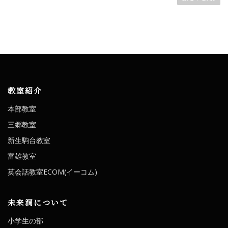
稿
ナ
ビ
ゲ
ー
教室紹介
シ
本部教室
ョ
三郷教室
ン
新生駒台教室
富雄教室
英会話教室ECOM(イーコム)
未来洞について
小学生の部