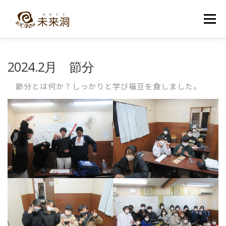
コ
ン
メニュー
テ
ン
ツ
へ
教室紹介
未来洞について
コース紹介
ブログ
2024.2月 節分
ス
キ
ッ
節分とは何か？しっかりと学び福豆を食しました。
プ
入洞・お問い合わせ