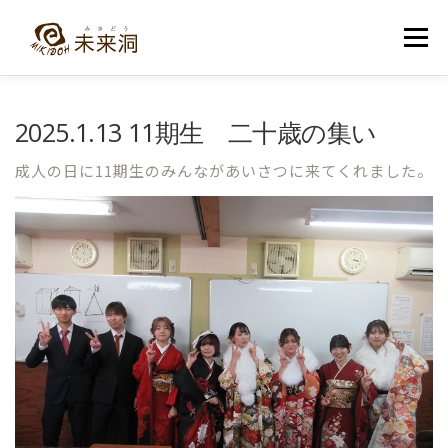
コ
ン
メニュー
テ
ン
ツ
へ
教室紹介
未来洞について
コース紹介
ブログ
2025.1.13 11期生 二十歳の集い
ス
キ
ッ
成人の日に11期生のみんながあいさつに来てくれました。
プ
入洞・お問い合わせ