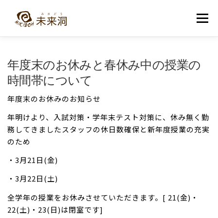
コ
ン
メニュー
テ
ン
ツ
へ
教室紹介
未来洞について
コース紹介
ブログ
年度末のお休みと春休み中の授業の
ス
キ
時間帯について
ッ
プ
入洞・お問い合わせ
年度末のお休みのお知らせ
年明けより、入試対策・学年末テスト対策に、休み無く勤
務してきましたスタッフの休日数確保と新年度授業の充実
のため
・3月21日(金)
・3月22日(土)
全学年の授業をお休みさせていただきます。[ 21(金)・
22(土)・23(日)は閉室です]