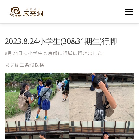
コ
ン
メニュー
テ
ン
ツ
へ
教室紹介
未来洞について
コース紹介
ブログ
2023.8.24小学生(30&31期生)行脚
ス
キ
ッ
8月24日に小学生と京都に行脚に行きました。
プ
入洞・お問い合わせ
まずは二条城探検