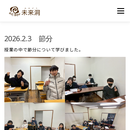
コ
ン
メニュー
テ
ン
ツ
へ
教室紹介
未来洞について
コース紹介
ブログ
2026.2.3 節分
ス
キ
ッ
授業の中で節分について学びました。
プ
入洞・お問い合わせ