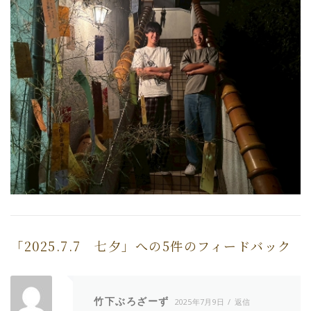
「
2025.7.7 七夕
」への5件のフィードバック
竹下ぶろざーず
2025年7月9日
返信