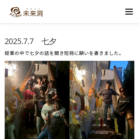
コ
ン
メニュー
テ
ン
ツ
へ
教室紹介
未来洞について
コース紹介
ブログ
2025.7.7 七夕
ス
キ
ッ
授業の中で七夕の話を聞き短冊に願いを書きました。
プ
入洞・お問い合わせ