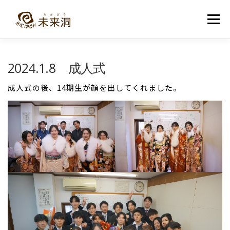
コ
ン
メニュー
テ
ン
ツ
へ
教室紹介
未来洞について
コース紹介
ブログ
2024.1.8 成人式
ス
キ
ッ
成人式の後、14期生が顔を出してくれました。
プ
入洞・お問い合わせ