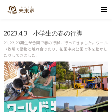
コ
ン
メニュー
テ
ン
ツ
へ
教室紹介
未来洞について
コース紹介
ブログ
2023.4.3 小学生の春の行脚
ス
キ
ッ
21,22,23期生が合同で春の行脚に行ってきました。ワール
プ
入洞・お問い合わせ
ド牧場で動物と触れ合ったり、花園中央公園で体を動かし
たりしてきました。