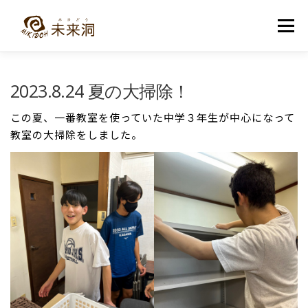
コ
ン
メニュー
テ
ン
ツ
へ
教室紹介
未来洞について
コース紹介
ブログ
2023.8.24 夏の大掃除！
ス
キ
ッ
この夏、一番教室を使っていた中学３年生が中心になって
プ
入洞・お問い合わせ
教室の大掃除をしました。