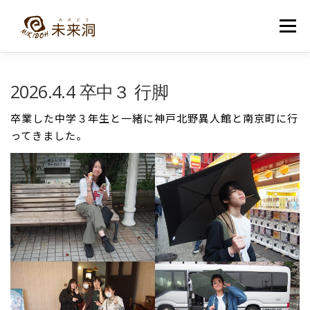
コ
ン
メニュー
テ
ン
ツ
へ
教室紹介
未来洞について
コース紹介
ブログ
2026.4.4 卒中３ 行脚
ス
キ
ッ
卒業した中学３年生と一緒に神戸北野異人館と南京町に行
プ
入洞・お問い合わせ
ってきました。