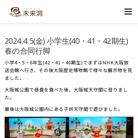
コ
ン
メニュー
テ
ン
ツ
へ
教室紹介
未来洞について
コース紹介
ブログ
2024.4.5(金) 小学生(40・41・42期生)
ス
キ
春の合同行脚
ッ
プ
入洞・お問い合わせ
小学4・5・6年生(42・41・40期生)でまずはNHK大阪放
送会館へ行き、その後大阪歴史博物館で様々な展示物を見
ました。
大阪城公園で昼食を食べた後、大阪城天守閣に登りまし
た。
最後は大阪城公園内にある子供天守閣で遊びました。