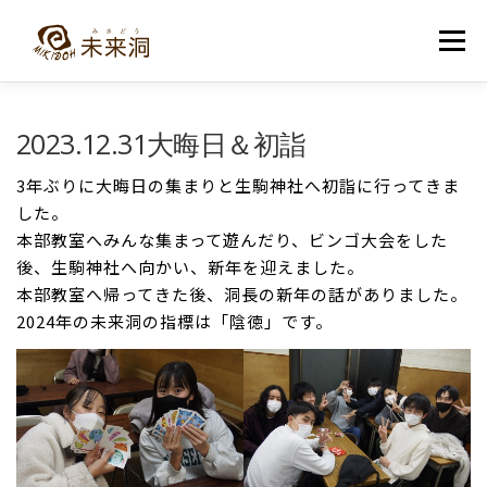
コ
ン
メニュー
テ
ン
ツ
へ
教室紹介
未来洞について
コース紹介
ブログ
2023.12.31大晦日＆初詣
ス
キ
ッ
3年ぶりに大晦日の集まりと生駒神社へ初詣に行ってきま
プ
入洞・お問い合わせ
した。
本部教室へみんな集まって遊んだり、ビンゴ大会をした
後、生駒神社へ向かい、新年を迎えました。
本部教室へ帰ってきた後、洞長の新年の話がありました。
2024年の未来洞の指標は「陰徳」です。