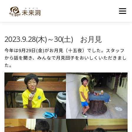
コ
ン
メニュー
テ
ン
ツ
へ
教室紹介
未来洞について
コース紹介
ブログ
2023.9.28(木)～30(土) お月見
ス
キ
ッ
今年は9月29日(金)がお月見（十五夜）でした。スタッフ
プ
入洞・お問い合わせ
から話を聞き、みんなで月見団子をおいしくいただきまし
た。