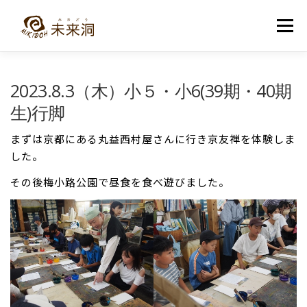
コ
ン
メニュー
テ
ン
ツ
へ
教室紹介
未来洞について
コース紹介
ブログ
2023.8.3（木）小５・小6(39期・40期
ス
キ
生)行脚
ッ
プ
入洞・お問い合わせ
まずは京都にある丸益西村屋さんに行き京友禅を体験しま
した。
その後梅小路公園で昼食を食べ遊びました。