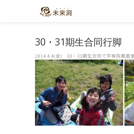
コ
ン
テ
ン
ツ
へ
30・31期生合同行脚
ス
キ
2014.4.4(金) 30・31期生合同で平等
ッ
プ