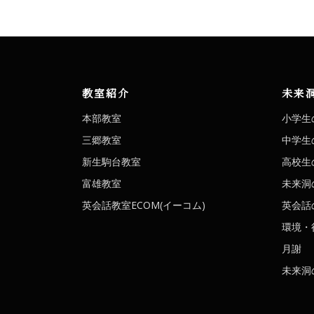
教室紹介
未来
本部教室
小学生
三郷教室
中学生
新生駒台教室
高校生
富雄教室
未来洞
英会話教室ECOM(イーコム)
英会話の
環境・
月謝
未来洞