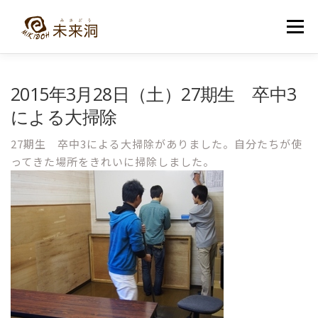
コ
ン
メニュー
テ
ン
ツ
へ
教室紹介
未来洞について
コース紹介
ブログ
2015年3月28日（土）27期生 卒中3
ス
キ
による大掃除
ッ
プ
入洞・お問い合わせ
27期生 卒中3による大掃除がありました。自分たちが使
ってきた場所をきれいに掃除しました。