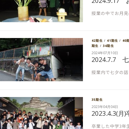
2024.9.1
授業の中でお月見
42期生
/
41期生
/
40
期生
/
34期生
2024年07月10日
2024.7.7 
授業内で七夕の話
35期生
2023年04月04日
2023.4.3(
卒業した中学3年