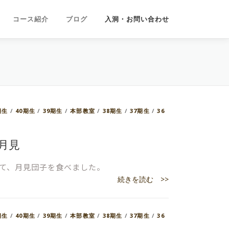
コース紹介
ブログ
入洞・お問い合わせ
期生
/
40期生
/
39期生
/
本部教室
/
38期生
/
37期生
/
36
お月見
て、月見団子を食べました。
続きを読む >>
期生
/
40期生
/
39期生
/
本部教室
/
38期生
/
37期生
/
36