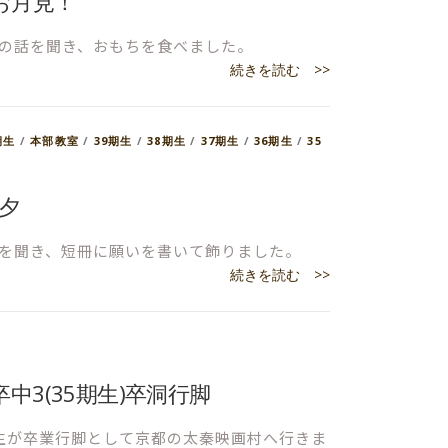
7 お月見！
の話を聞き、おもちを食べました。
続きを読む >>
期生
/
本部教室
/
39期生
/
38期生
/
37期生
/
36期生
/
35
七夕
を聞き、短冊に願いを書いて飾りました。
続きを読む >>
月)卒中3(35期生)卒洞行脚
生が卒業行脚として京都の太秦映画村へ行きま