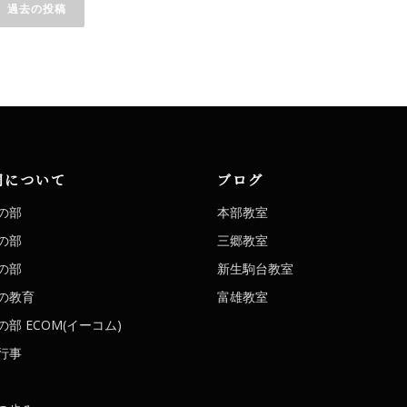
過去の投稿
稿
ナ
ビ
ゲ
ー
シ
洞について
ブログ
ョ
の部
本部教室
ン
の部
三郷教室
の部
新生駒台教室
の教育
富雄教室
部 ECOM(イーコム)
行事