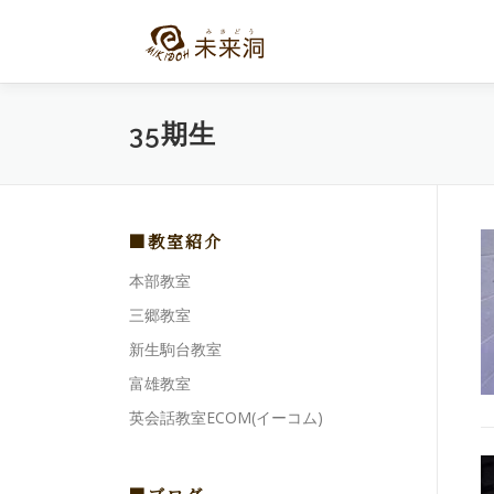
コ
ン
テ
ン
ツ
35期生
へ
ス
キ
ッ
プ
■教室紹介
本部教室
三郷教室
新生駒台教室
富雄教室
英会話教室ECOM(イーコム)