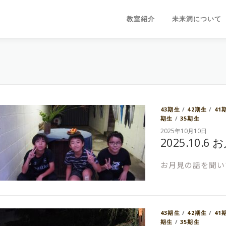
教室紹介
未来洞について
43期生
/
42期生
/
41
期生
/
35期生
2025年10月10日
2025.10.6 
お月見の話を聞い
43期生
/
42期生
/
41
期生
/
35期生