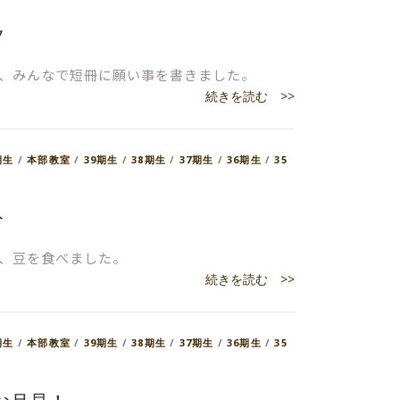
夕
、みんなで短冊に願い事を書きました。
続きを読む >>
期生
/
本部教室
/
39期生
/
38期生
/
37期生
/
36期生
/
35
分
、豆を食べました。
続きを読む >>
期生
/
本部教室
/
39期生
/
38期生
/
37期生
/
36期生
/
35