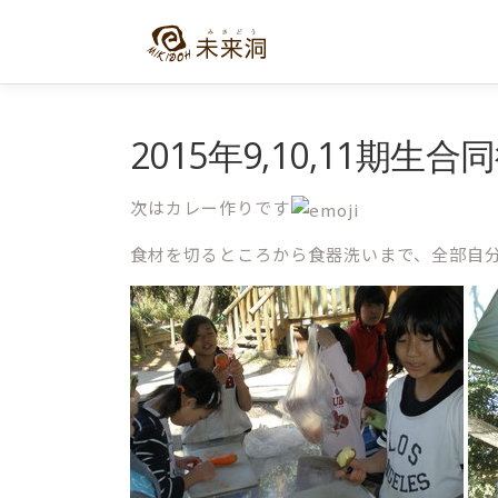
コ
ン
テ
ン
ツ
へ
2015年9,10,11期
ス
キ
次はカレー作りです
ッ
プ
食材を切るところから食器洗いまで、全部自