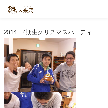
コ
ン
メニュー
テ
ン
ツ
へ
教室紹介
未来洞について
コース紹介
ブログ
2014 4期生クリスマスパーティー
ス
キ
ッ
プ
入洞・お問い合わせ