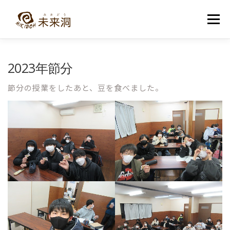
コ
ン
メニュー
テ
ン
ツ
へ
教室紹介
未来洞について
コース紹介
ブログ
2023年節分
ス
キ
ッ
節分の授業をしたあと、豆を食べました。
プ
入洞・お問い合わせ