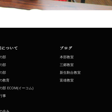
洞について
ブログ
の部
本部教室
の部
三郷教室
の部
新生駒台教室
の教育
富雄教室
部 ECOM(イーコム)
行事
の歩み