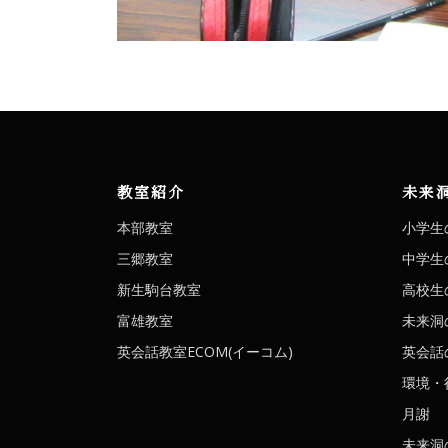
教室紹介
未来
本部教室
小学生
三郷教室
中学生
新生駒台教室
高校生
富雄教室
未来洞
英会話教室ECOM(イーコム)
英会話の
環境・
月謝
未来洞