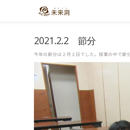
コ
ン
テ
ン
ツ
へ
2021.2.2 節分
ス
キ
今年の節分は２月２日でした。授業の中で節
ッ
プ