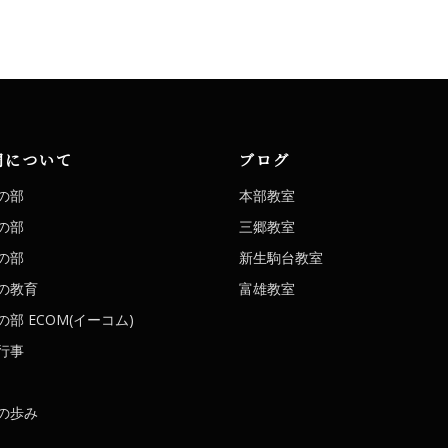
洞について
ブログ
の部
本部教室
の部
三郷教室
の部
新生駒台教室
の教育
富雄教室
部 ECOM(イーコム)
行事
の歩み