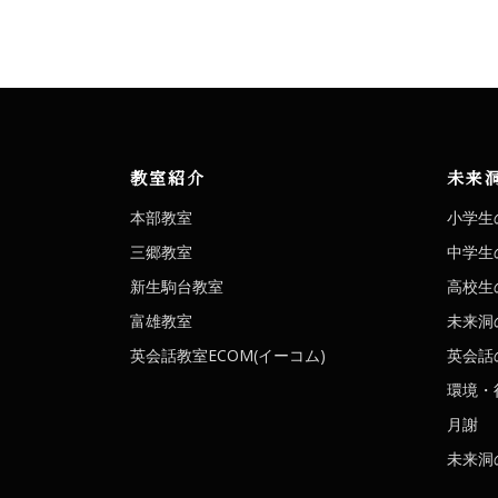
教室紹介
未来
本部教室
小学生
三郷教室
中学生
新生駒台教室
高校生
富雄教室
未来洞
英会話教室ECOM(イーコム)
英会話の
環境・
月謝
未来洞