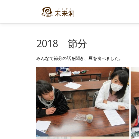
コ
ン
テ
ン
ツ
へ
2018 節分
ス
キ
みんなで節分の話を聞き、豆を食べました。
ッ
プ