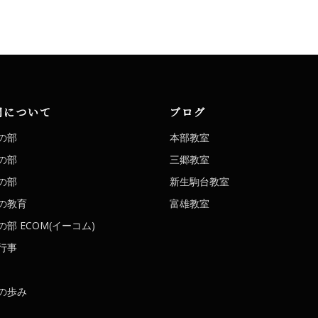
洞について
ブログ
の部
本部教室
の部
三郷教室
の部
新生駒台教室
の教育
富雄教室
部 ECOM(イーコム)
行事
の歩み