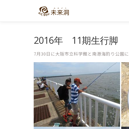
コ
ン
テ
ン
ツ
へ
2016年 11期生行脚
ス
キ
7月30日に大阪市立科学館と南港海釣り公園
ッ
プ