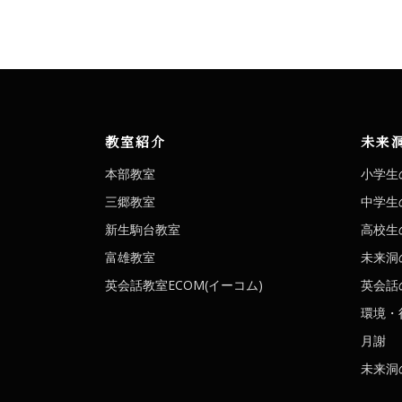
教室紹介
未来
本部教室
小学生
三郷教室
中学生
新生駒台教室
高校生
富雄教室
未来洞
英会話教室ECOM(イーコム)
英会話の
環境・
月謝
未来洞