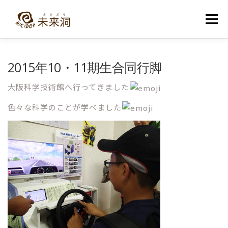
コ
ン
メニュー
テ
ン
ツ
へ
教室紹介
未来洞について
コース紹介
ブログ
2015年10・11期生合同行脚
ス
キ
ッ
大阪科学技術館へ行ってきました
プ
入洞・お問い合わせ
色々な科学のことが学べました