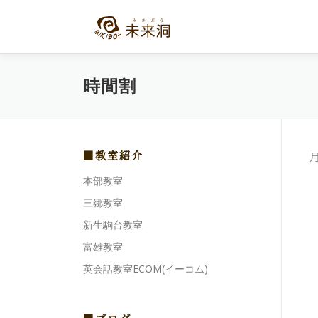
コ
ン
テ
ン
ツ
時間割
へ
ス
キ
ッ
プ
■教室紹介
本部教室
三郷教室
新生駒台教室
富雄教室
英会話教室ECOM(イーコム)