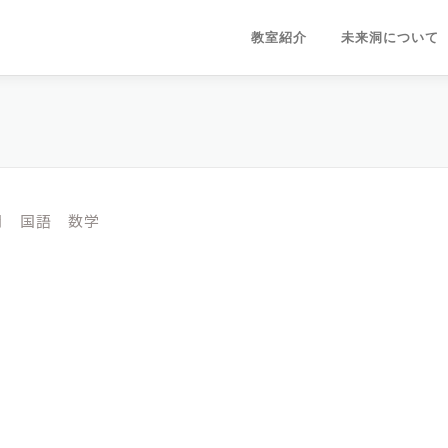
教室紹介
未来洞について
月 国語 数学