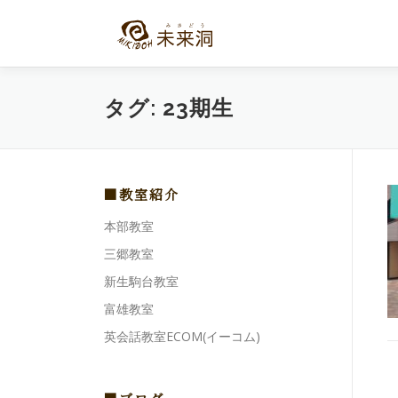
コ
ン
テ
ン
ツ
タグ:
23期生
へ
ス
キ
ッ
プ
■教室紹介
本部教室
三郷教室
新生駒台教室
富雄教室
英会話教室ECOM(イーコム)