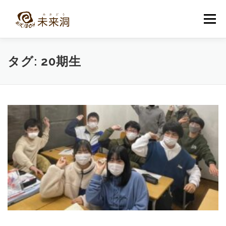
コ
ン
メニュー
テ
ン
ツ
へ
教室紹介
未来洞について
コース紹介
ブログ
タグ:
20期生
ス
キ
ッ
プ
入洞・お問い合わせ