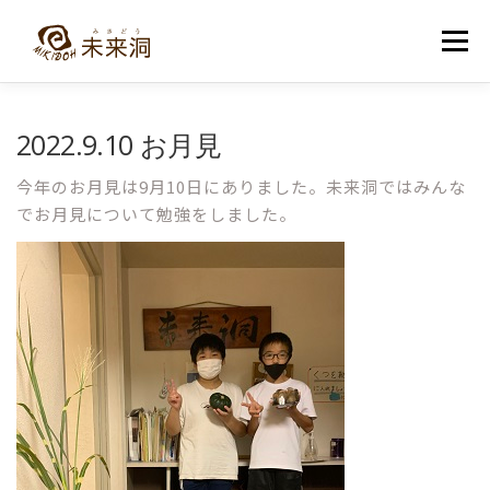
コ
ン
メニュー
テ
ン
ツ
へ
教室紹介
未来洞について
コース紹介
ブログ
2022.9.10 お月見
ス
キ
ッ
今年のお月見は9月10日にありました。未来洞ではみんな
プ
入洞・お問い合わせ
でお月見について勉強をしました。