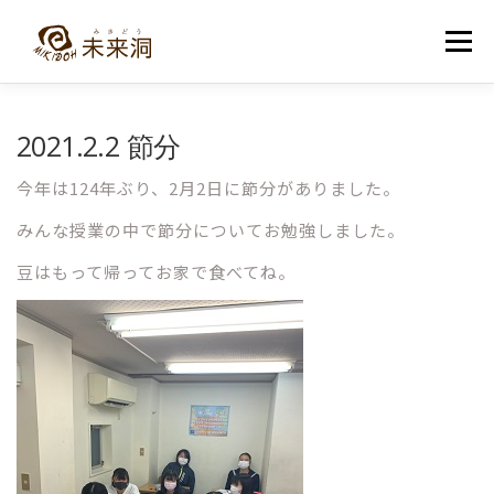
コ
ン
メニュー
テ
ン
ツ
へ
教室紹介
未来洞について
コース紹介
ブログ
2021.2.2 節分
ス
キ
ッ
今年は124年ぶり、2月2日に節分がありました。
プ
入洞・お問い合わせ
みんな授業の中で節分についてお勉強しました。
豆はもって帰ってお家で食べてね。