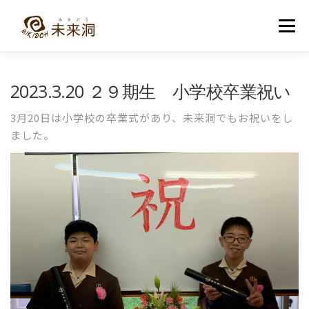
コ
ン
メニュー
テ
ン
ツ
へ
教室紹介
未来洞について
コース紹介
ブログ
2023.3.20 ２９期生 小学校卒業祝い
ス
キ
ッ
3月20日は小学校の卒業式があり、未来洞でもお祝いをし
プ
入洞・お問い合わせ
ました。