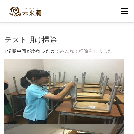
コ
ン
メニュー
テ
ン
ツ
へ
教室紹介
未来洞について
コース紹介
ブログ
テスト明け掃除
ス
キ
ッ
1
学期中間が終わったの
でみんなで掃除をしました。
プ
入洞・お問い合わせ