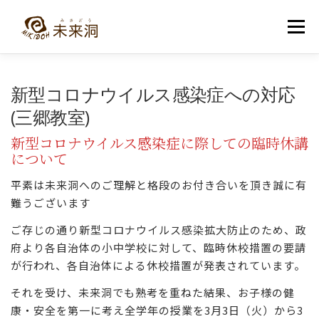
コ
ン
メニュー
テ
ン
ツ
へ
教室紹介
未来洞について
コース紹介
ブログ
新型コロナウイルス感染症への対応
ス
キ
(三郷教室)
ッ
プ
入洞・お問い合わせ
新型コロナウイルス感染症に際しての臨時休講
について
平素は未来洞へのご理解と格段のお付き合いを頂き誠に有
難うございます
ご存じの通り新型コロナウイルス感染拡大防止のため、政
府より各自治体の小中学校に対して、臨時休校措置の要請
が行われ、各自治体による休校措置が発表されています。
それを受け、未来洞でも熟考を重ねた結果、お子様の健
康・安全を第一に考え全学年の授業を3月3日（火）から3