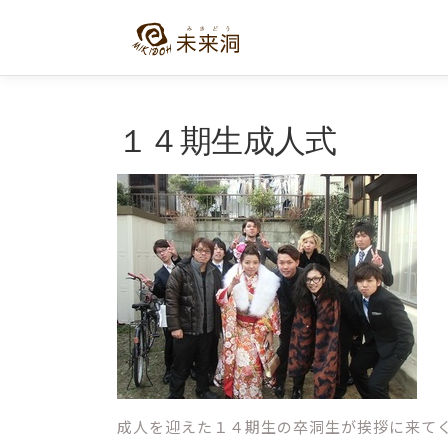
コ
ン
テ
ン
ツ
へ
１４期生成人式
ス
キ
ッ
プ
成人を迎えた１４期生の卒洞生が挨拶に来て