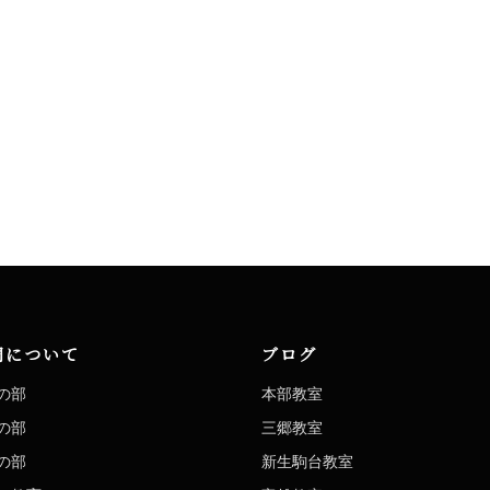
洞について
ブログ
の部
本部教室
の部
三郷教室
の部
新生駒台教室