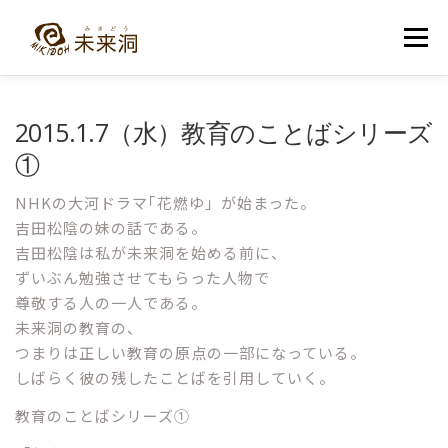
コ
ン
メニュー
テ
ン
ツ
へ
教室紹介
未来洞について
コース紹介
ブログ
2015.1.7（水）教育のことばシリーズ
ス
キ
①
ッ
プ
入洞・お問い合わせ
NHKの大河ドラマ｢花燃ゆ」が始まった。
吉田松陰の妹の話である。
吉田松陰は私が未来洞を始める前に、
ずいぶん勉強させてもらった人物で
尊敬する人の一人である。
未来洞の教育の、
つまりは正しい教育の原点の一部になっている。
しばらく彼の残したことばを引用していく。
教育のことばシリーズ①