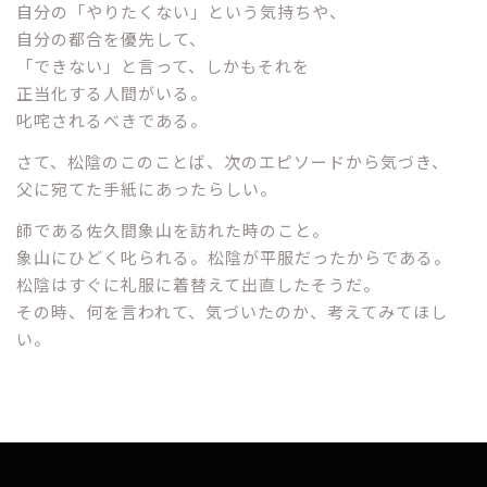
自分の「やりたくない」という気持ちや、
自分の都合を優先して、
「できない」と言って、しかもそれを
正当化する人間がいる。
叱咤されるべきである。
さて、松陰のこのことば、次のエピソードから気づき、
父に宛てた手紙にあったらしい。
師である佐久間象山を訪れた時のこと。
象山にひどく叱られる。松陰が平服だったからである。
松陰はすぐに礼服に着替えて出直したそうだ。
その時、何を言われて、気づいたのか、考えてみてほし
い。