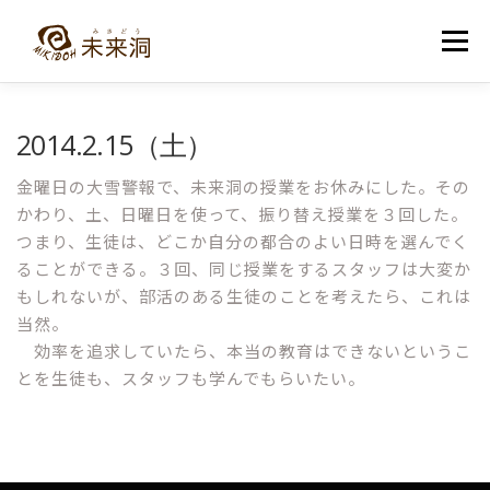
コ
ン
メニュー
テ
ン
ツ
へ
教室紹介
未来洞について
コース紹介
ブログ
2014.2.15（土）
ス
キ
ッ
金曜日の大雪警報で、未来洞の授業をお休みにした。その
プ
入洞・お問い合わせ
かわり、土、日曜日を使って、振り替え授業を３回した。
つまり、生徒は、どこか自分の都合のよい日時を選んでく
ることができる。３回、同じ授業をするスタッフは大変か
もしれないが、部活のある生徒のことを考えたら、これは
当然。
効率を追求していたら、本当の教育はできないというこ
とを生徒も、スタッフも学んでもらいたい。