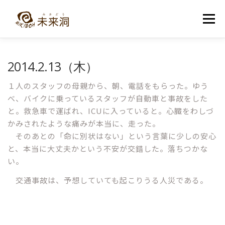
コ
ン
メニュー
テ
ン
ツ
へ
教室紹介
未来洞について
コース紹介
ブログ
2014.2.13（木）
ス
キ
ッ
１人のスタッフの母親から、朝、電話をもらった。ゆう
プ
入洞・お問い合わせ
べ、バイクに乗っているスタッフが自動車と事故をした
と。救急車で運ばれ、ICUに入っていると。心臓をわしづ
かみされたような痛みが本当に、走った。
そのあとの「命に別状はない」という言葉に少しの安心
と、本当に大丈夫かという不安が交錯した。落ちつかな
い。
交通事故は、予想していても起こりうる人災である。