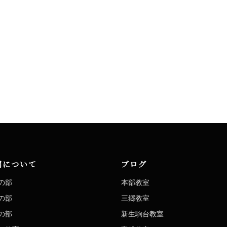
洞について
ブログ
の部
本部教室
の部
三郷教室
の部
新生駒台教室