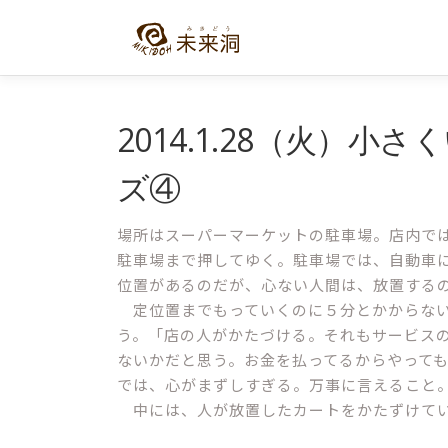
コ
ン
テ
ン
ツ
へ
2014.1.28（火）
ス
キ
ズ④
ッ
プ
場所はスーパーマーケットの駐車場。店内で
駐車場まで押してゆく。駐車場では、自動車
位置があるのだが、心ない人間は、放置する
定位置までもっていくのに５分とかからない
う。「店の人がかたづける。それもサービス
ないかだと思う。お金を払ってるからやって
では、心がまずしすぎる。万事に言えること
中には、人が放置したカートをかたずけてい