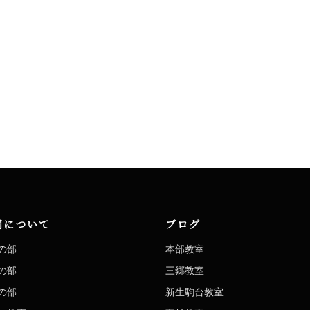
洞について
ブログ
の部
本部教室
の部
三郷教室
の部
新生駒台教室