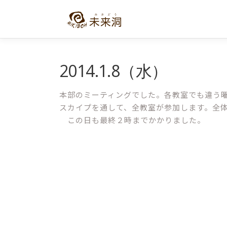
コ
ン
テ
ン
ツ
へ
2014.1.8（水）
ス
キ
本部のミーティングでした。各教室でも違う
ッ
スカイプを通して、全教室が参加します。全
プ
この日も最終２時までかかりました。