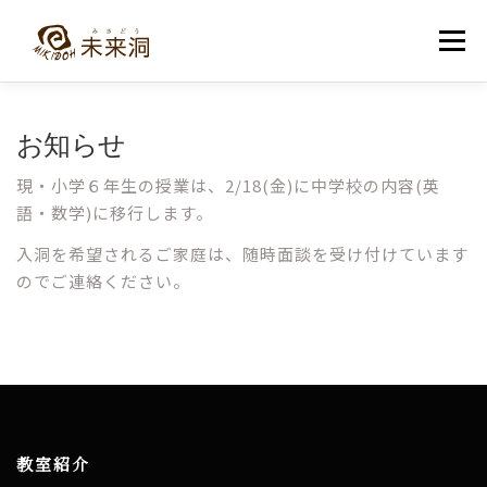
コ
ン
メニュー
テ
ン
ツ
へ
教室紹介
未来洞について
コース紹介
ブログ
お知らせ
ス
キ
ッ
現・小学６年生の授業は、2/18(金)に中学校の内容(英
プ
入洞・お問い合わせ
語・数学)に移行します。
入洞を希望されるご家庭は、随時面談を受け付けています
のでご連絡ください。
教室紹介